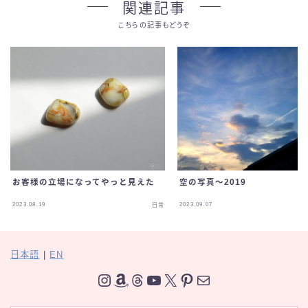
関連記事
こちらの記事もどうぞ
空の写真〜2019
お客様の立場になってやっと見えた
2023.08.19
2023.09.07
日常
日本語
|
EN
Instagram
Amazon
Threads
YouTube
X
Pinterest
メール