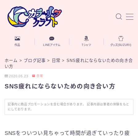
MENU
お知らせ
作品
LINEアイテム
Tシャツ
グッズ(SUZURI)
作品
ホーム
>
ブログ記事
>
日常
>
SNS疲れにならないための向き合
い方
AIと自己探究
2020.05.23
日常
SNS疲れにならないための向き合い方
ブログ記事
記事内に商品プロモーションを含む場合があります。 記事内容は筆者の体験をもと
にしております。
自己紹介
お問い合わせ
SNSをついつい見ちゃって時間が過ぎていったり疲