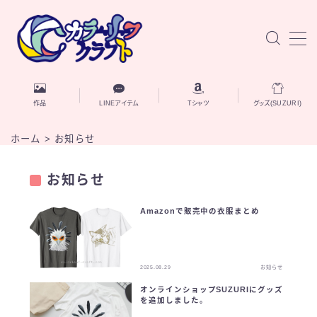
MENU
お知らせ
作品
LINEアイテム
Tシャツ
グッズ(SUZURI)
作品
ホーム
>
お知らせ
AIと自己探究
お知らせ
Amazonで販売中の衣服まとめ
ブログ記事
自己紹介
2025.08.29
お知らせ
オンラインショップSUZURIにグッズ
お問い合わせ
を追加しました。