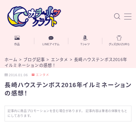
MENU
お知らせ
作品
LINEアイテム
Tシャツ
グッズ(SUZURI)
作品
ホーム
>
ブログ記事
>
エンタメ
>
長崎ハウステンボス2016年
イルミネーションの感想！
AIと自己探究
2016.01.06
エンタメ
長崎ハウステンボス2016年イルミネーション
ブログ記事
の感想！
自己紹介
記事内に商品プロモーションを含む場合があります。 記事内容は筆者の体験をもと
にしております。
お問い合わせ