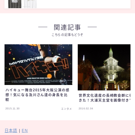
関連記事
こちらの記事もどうぞ
ハイキュー舞台2015年大阪公演の感
想！気になる及川さん達の身長を比
世界文化遺産の長崎教会群に行
較
きた！大浦天主堂を画像付きで
2015.11.30
2016.02.04
エンタメ
日本語
|
EN