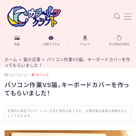
MENU
お知らせ
作品
LINEアイテム
Tシャツ
グッズ(SUZURI)
作品
ホーム
>
猫の記事
>
パソコン作業VS猫。キーボードカバーを作
ってもらいました！
AIと自己探究
2017.07.12
猫の記事
パソコン作業VS猫。キーボードカバーを作っ
ブログ記事
てもらいました！
自己紹介
記事内に商品プロモーションを含む場合があります。 記事内容は筆者の体験をもと
にしております。
お問い合わせ