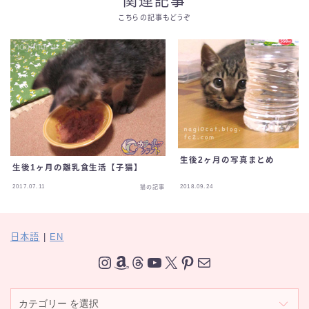
関連記事
こちらの記事もどうぞ
生後2ヶ月の写真まとめ
生後1ヶ月の離乳食生活【子猫】
2017.07.11
2018.09.24
猫の記事
日本語
|
EN
Instagram
Amazon
Threads
YouTube
X
Pinterest
メール
カ
テ