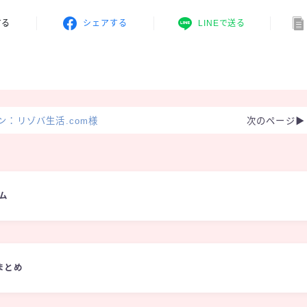
する
シェアする
LINEで送る
ン：リゾバ生活.com様
次のページ▶︎
ム
まとめ