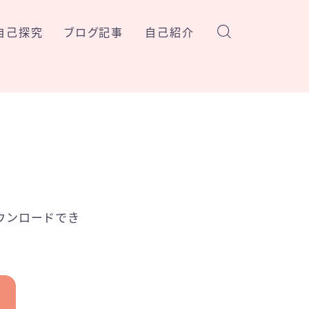
と自己探究
ブログ記事
自己紹介
制作関連
猫の紹介
心身ケア
仕事・ツール覚書
。
日常
猫の記事
エンタメ
ウンロードでき