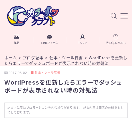
MENU
お知らせ
作品
LINEアイテム
Tシャツ
グッズ(SUZURI)
作品
ホーム
>
ブログ記事
>
仕事・ツール覚書
>
WordPressを更新し
たらエラーでダッシュボードが表示されない時の対処法
AIと自己探究
2017.08.02
仕事・ツール覚書
WordPressを更新したらエラーでダッシュ
ブログ記事
ボードが表示されない時の対処法
自己紹介
記事内に商品プロモーションを含む場合があります。 記事内容は筆者の体験をもと
にしております。
お問い合わせ