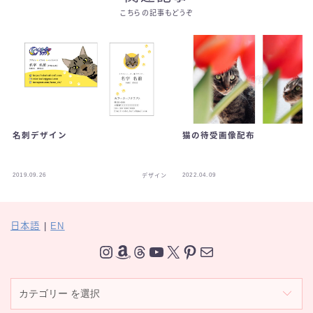
こちらの記事もどうぞ
名刺デザイン
猫の待受画像配布
2019.09.26
2022.04.09
デザイン
日本語
|
EN
Instagram
Amazon
Threads
YouTube
X
Pinterest
メール
カ
テ
ゴ