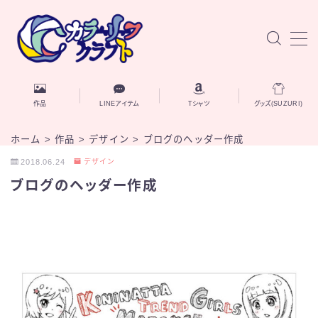
MENU
お知らせ
作品
LINEアイテム
Tシャツ
グッズ(SUZURI)
作品
ホーム
>
作品
>
デザイン
>
ブログのヘッダー作成
2018.06.24
デザイン
AIと自己探究
ブログのヘッダー作成
ブログ記事
自己紹介
お問い合わせ